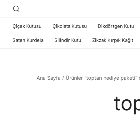
Skip
to
content
Çiçek Kutusu
Çikolata Kutusu
Dikdörtgen Kutu
Saten Kurdela
Silindir Kutu
Zikzak Kırpık Kağıt
Ana Sayfa
/ Ürünler “toptan hediye paketi” o
to