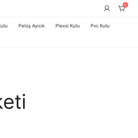
0
Kutu
Pelüş Ayıcık
Plexsi Kutu
Pvc Kutu
eti