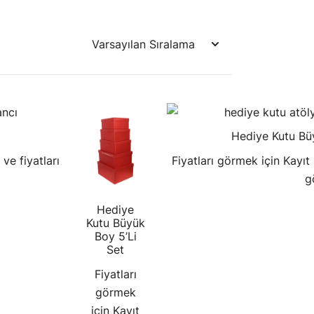
Hediye Kutu Büy
 ve fiyatları
Fiyatları görmek için Kayıt
g
Hediye
Kutu Büyük
Boy 5’Li
Set
Fiyatları
görmek
için Kayıt